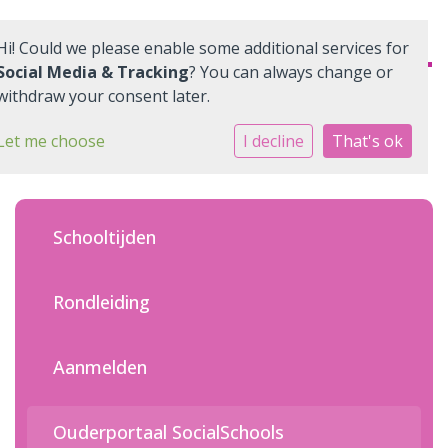
Hi! Could we please enable some additional services for
Social Media & Tracking
? You can always change or
withdraw your consent later.
Home
Let me choose
I decline
That's ok
Onze school
Ons onderwijs
Schooltijden
Informatie
Rondleiding
Ouders
Aanmelden
Quadraten
Aanmelden
Ouderportaal SocialSchools