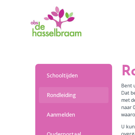
Home
Onze school
R
Ons onderwijs
Schooltijden
Informatie
Bent 
Dat b
Rondleiding
Ouders
met d
naar 
Quadraten
Aanmelden
waar
Aanmelden
U kunt
Ouderportaal
overg