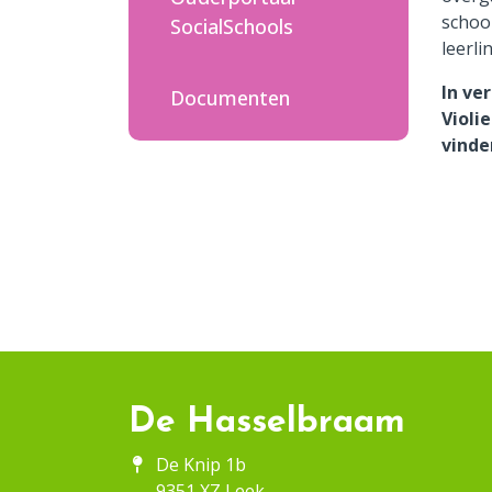
schoo
SocialSchools
Contact
leerl
In ve
Documenten
Violi
vinde
De Hasselbraam
De Knip 1b
9351 XZ Leek