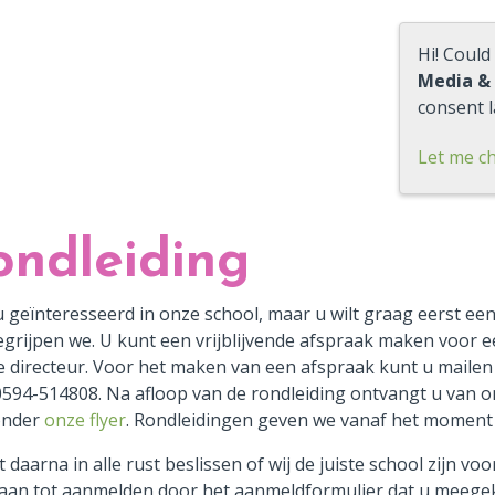
Hi! Could
Media &
consent l
Let me c
ondleiding
u geïnteresseerd in onze school, maar u wilt graag eerst ee
egrijpen we. U kunt een vrijblijvende afspraak maken voor 
e directeur. Voor het maken van een afspraak kunt u maile
0594-514808. Na afloop van de rondleiding ontvangt u van o
onder
onze flyer
. Rondleidingen geven we vanaf het moment d
 daarna in alle rust beslissen of wij de juiste school zijn vo
aan tot aanmelden door het aanmeldformulier dat u meegekr