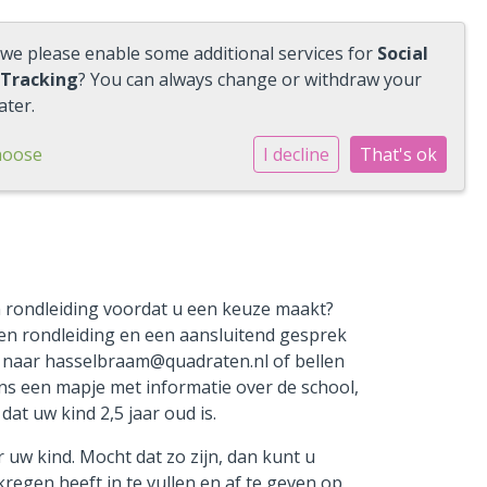
 we please enable some additional services for
Social
 Tracking
? You can always change or withdraw your
ater.
hoose
I decline
That's ok
n rondleiding voordat u een keuze maakt?
een rondleiding en een aansluitend gesprek
n naar hasselbraam@quadraten.nl of bellen
ns een mapje met informatie over de school,
at uw kind 2,5 jaar oud is.
or uw kind. Mocht dat zo zijn, dan kunt u
egen heeft in te vullen en af te geven op