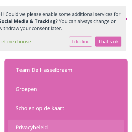
Hi! Could we please enable some additional services for
Social Media & Tracking
? You can always change or
withdraw your consent later.
Home
Let me choose
I decline
That's ok
Onze school
Ons onderwijs
Team De Hasselbraam
Informatie
Groepen
Ouders
Scholen op de kaart
Quadraten
Aanmelden
Privacybeleid